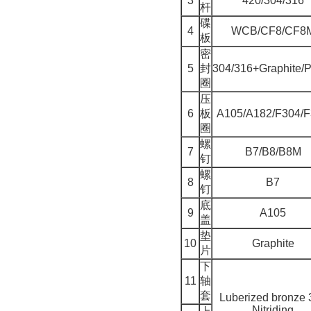
3
420/304/316
杆
碟
4
WCB/CF8/CF8
板
密
5
封
304/316+Graphite/
圈
压
6
板
A105/A182/F304/
圈
螺
7
B7/B8/B8M
钉
螺
8
B7
钉
底
9
A105
盖
垫
10
Graphite
片
下
11
轴
套
Luberized bronze 
Nitriding