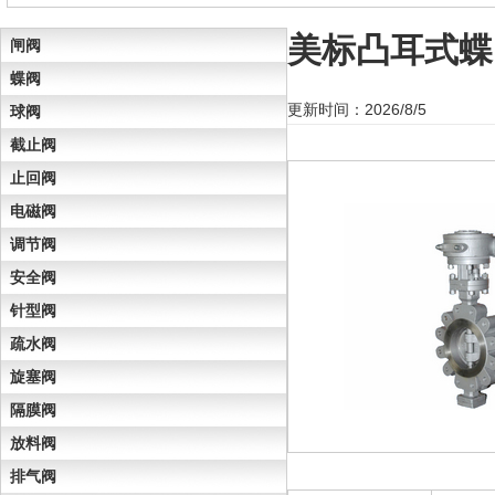
美标凸耳式蝶
闸阀
蝶阀
更新时间：2026/8/5
球阀
截止阀
止回阀
电磁阀
调节阀
安全阀
针型阀
疏水阀
旋塞阀
隔膜阀
放料阀
排气阀