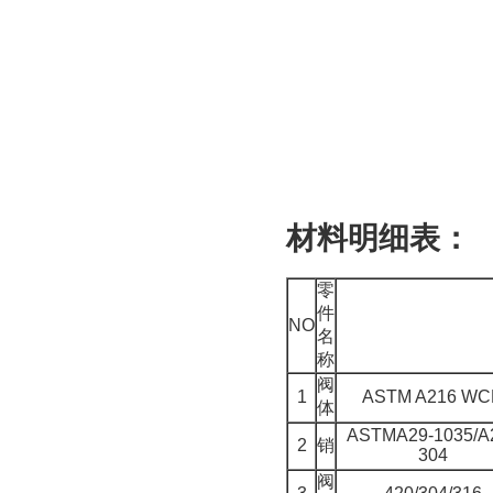
材料明细表：
零
件
NO
名
称
阀
1
ASTM A216 WC
体
ASTMA29-1035/A
2
销
304
阀