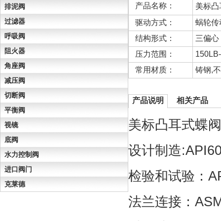
产品名称：
美标凸
排泥阀
过滤器
驱动方式：
蜗轮传
呼吸阀
结构形式：
三偏心
阻火器
压力范围：
150LB
角座阀
常用材质：
铸钢,
减压阀
切断阀
产品说明
相关产品
平衡阀
美标凸耳式蝶阀
视镜
底阀
设计制造:API60
水力控制阀
进口阀门
检验和试验：AP
克莱德
法兰连接：ASME 