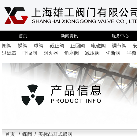
首页
新闻资讯
服务中心
闸阀
蝶阀
球阀
截止阀
止回阀
电磁阀
调节阀
过滤器
呼吸阀
阻火器
角座阀
减压阀
切断阀
平衡
首页
/
蝶阀
/ 美标凸耳式蝶阀