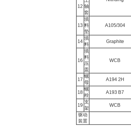
上
12
轴
套
填
13
料
A105/304
垫
填
14
Graphite
料
填
料
16
WCB
压
盖
螺
17
A194 2H
母
螺
18
A193 B7
栓
支
19
WCB
架
驱动
装置