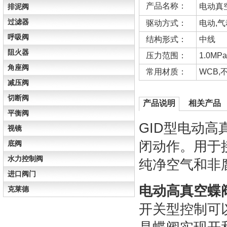
产品名称：
电动真
排泥阀
过滤器
驱动方式：
电动,气
呼吸阀
结构形式：
中线
阻火器
压力范围：
1.0MPa
角座阀
常用材质：
WCB,
减压阀
切断阀
产品说明
相关产品
平衡阀
GID型电动
视镜
闭动作。用于
底阀
水力控制阀
纯净空气和非
进口阀门
电动高真空蝶
克莱德
开关型控制可