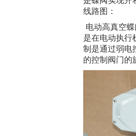
是蝶阀实现开
线路图：
电动高真空蝶
是在电动执行
制是通过弱电控
的控制阀门的