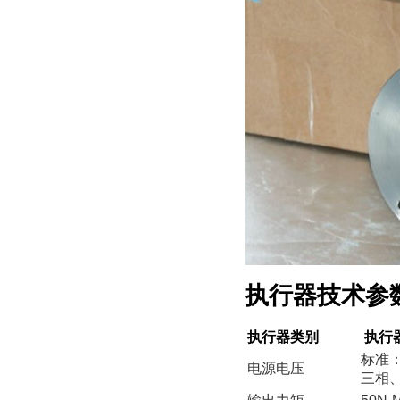
执行器技术参
执行器类别
执行
标准：
电源电压
三相、2