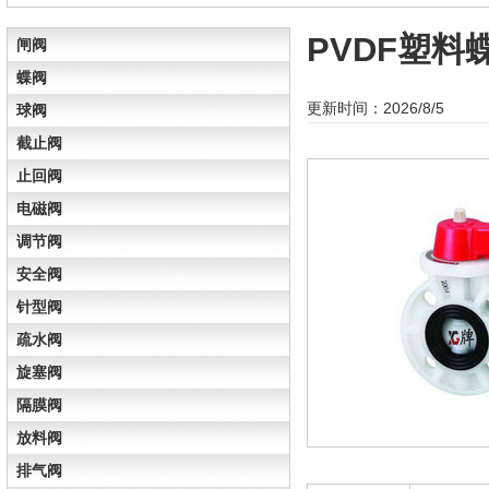
PVDF塑料
闸阀
蝶阀
更新时间：2026/8/5
球阀
截止阀
止回阀
电磁阀
调节阀
安全阀
针型阀
疏水阀
旋塞阀
隔膜阀
放料阀
排气阀