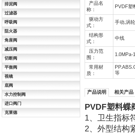
产品名
排泥阀
PVDF
称：
过滤器
驱动方
呼吸阀
手动,涡轮
式：
阻火器
结构形
中线
角座阀
式：
减压阀
压力范
1.0MPa-
围：
切断阀
常用材
PP.ABS
平衡阀
等
质：
视镜
底阀
产品说明
相关产品
水力控制阀
进口阀门
PVDF塑料
克莱德
1、卫生指标
2、外型结构