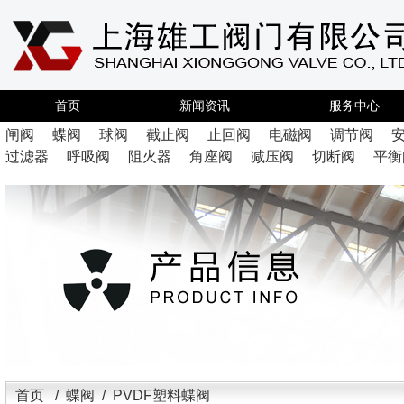
首页
新闻资讯
服务中心
闸阀
蝶阀
球阀
截止阀
止回阀
电磁阀
调节阀
过滤器
呼吸阀
阻火器
角座阀
减压阀
切断阀
平衡
首页
/
蝶阀
/ PVDF塑料蝶阀