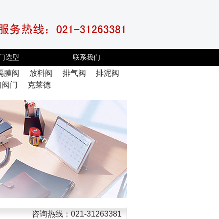
门选型
联系我们
隔膜阀
放料阀
排气阀
排泥阀
口阀门
克莱德
咨询热线：021-31263381