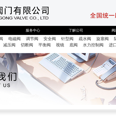
服务中心
了解公司
阀
阀
电磁阀
调节阀
安全阀
针型阀
疏水阀
旋塞阀
减压阀
切断阀
平衡阀
视镜
底阀
水力控制阀
进