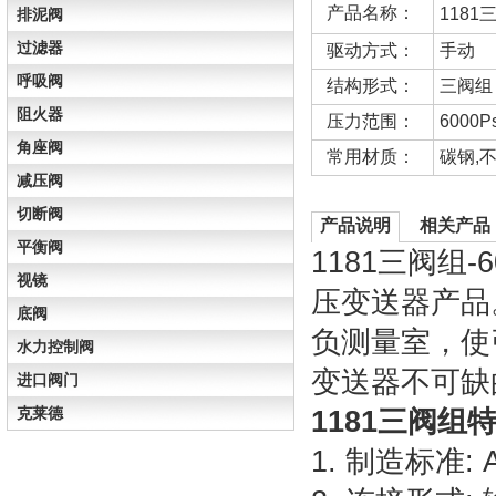
产品名称：
1181
排泥阀
过滤器
驱动方式：
手动
呼吸阀
结构形式：
三阀组
阻火器
压力范围：
6000Ps
角座阀
常用材质：
碳钢,
减压阀
切断阀
产品说明
相关产品
平衡阀
1181三阀组-
视镜
压变送器产品
底阀
负测量室，使
水力控制阀
变送器不可缺
进口阀门
克莱德
1181三阀组特
1. 制造标准: A