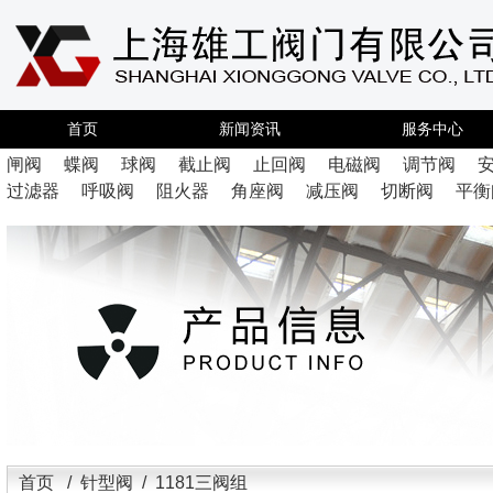
首页
新闻资讯
服务中心
闸阀
蝶阀
球阀
截止阀
止回阀
电磁阀
调节阀
过滤器
呼吸阀
阻火器
角座阀
减压阀
切断阀
平衡
首页
/
针型阀
/ 1181三阀组