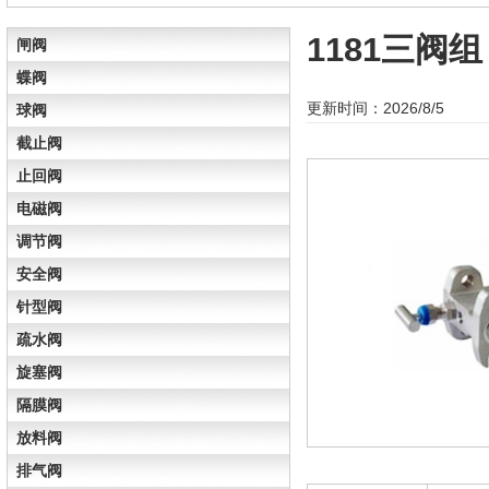
1181三阀组
闸阀
蝶阀
更新时间：2026/8/5
球阀
截止阀
止回阀
电磁阀
调节阀
安全阀
针型阀
疏水阀
旋塞阀
隔膜阀
放料阀
排气阀