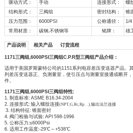
驱动方式：
手动
连接形式：
螺
结构形式：
三阀组
密封结构：
锥
压力范围：
6000PSI
公称通径：
1/4
常用材质：
碳钢,不锈钢等
铭牌：
雄
产品说明
相关产品
订货流程
1171三阀组,6000PSI三阀组C.P.R型三阀组产品介绍：
适用于美国罗斯蒙特公司的1151系列电容差压变送器产品。其
列差压变送器正、负测量室，使引压点与测量室接通或断开，为
件。
1171三阀组,6000PSI三阀组特性:
1. 制造标准: ASME B16.34-2004
2. 连接形式: 输入螺纹连接
(NPT,G,Rc,Rp…),输出法兰连接
3. 结构特征: 锥面密封
4. 阀门检验与试验: API 598-1996
5. 公称压力:≤6000Psi
6. 适用工作温度:-29℃～+538℃