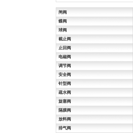
闸阀
蝶阀
球阀
截止阀
止回阀
电磁阀
调节阀
安全阀
针型阀
疏水阀
旋塞阀
隔膜阀
放料阀
排气阀