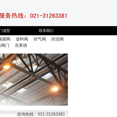
门选型
联系我们
隔膜阀
放料阀
排气阀
排泥阀
口阀门
克莱德
咨询热线：021-31263381