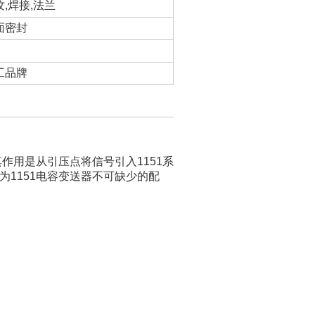
纹,焊接,法兰
面密封
工品牌
作用是从引压点将信号引入1151系
1151电容变送器不可缺少的配