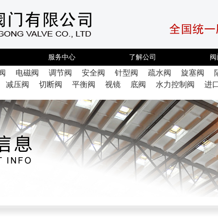
服务中心
了解公司
阀
阀
电磁阀
调节阀
安全阀
针型阀
疏水阀
旋塞阀
减压阀
切断阀
平衡阀
视镜
底阀
水力控制阀
进