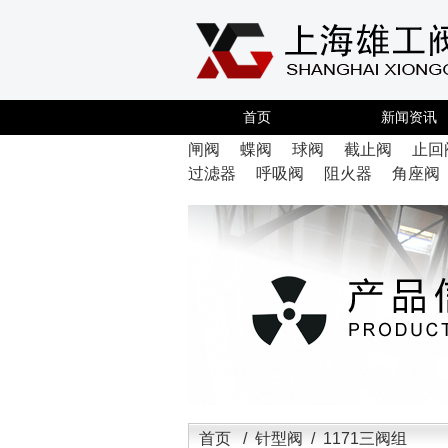
首页
新闻资讯
闸阀
蝶阀
球阀
截止阀
止回
过滤器
呼吸阀
阻火器
角座阀
首页
/
针型阀
/ 1171三阀组