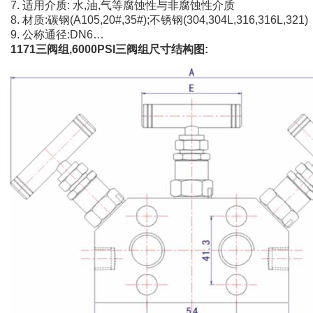
7. 适用介质: 水,油,气等腐蚀性与非腐蚀性介质
8. 材质:碳钢(A105,20#,35#);不锈钢(304,304L,316,316L,321)
9. 公称通径:DN6…
1171三阀组,6000PSI三阀组尺寸结构图: