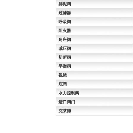
排泥阀
过滤器
呼吸阀
阻火器
角座阀
减压阀
切断阀
平衡阀
视镜
底阀
水力控制阀
进口阀门
克莱德