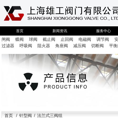
首页
新闻资讯
服务中心
闸阀
蝶阀
球阀
截止阀
止回阀
电磁阀
调节阀
过滤器
呼吸阀
阻火器
角座阀
减压阀
切断阀
平衡
首页
/
针型阀
/ 法兰式三阀组