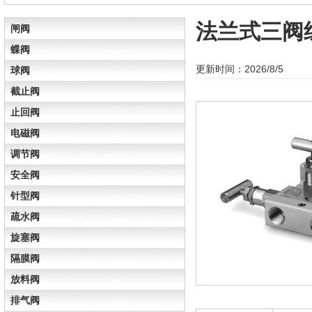
法兰式三阀
闸阀
蝶阀
更新时间：2026/8/5
球阀
截止阀
止回阀
电磁阀
调节阀
安全阀
针型阀
疏水阀
旋塞阀
隔膜阀
放料阀
排气阀