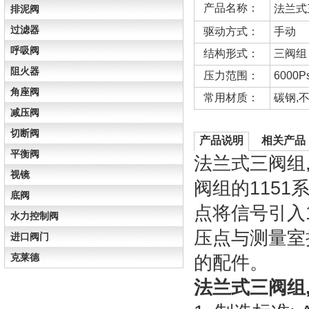
产品名称：
法兰式
排泥阀
过滤器
驱动方式：
手动
呼吸阀
结构形式：
三阀组
阻火器
压力范围：
6000Ps
角座阀
常用材质：
碳钢,
减压阀
切断阀
产品说明
相关产品
平衡阀
法兰式三阀组,1
视镜
阀组的115
底阀
点将信号引入
水力控制阀
压点与测量室
进口阀门
克莱德
的配件。
法兰式三阀组,