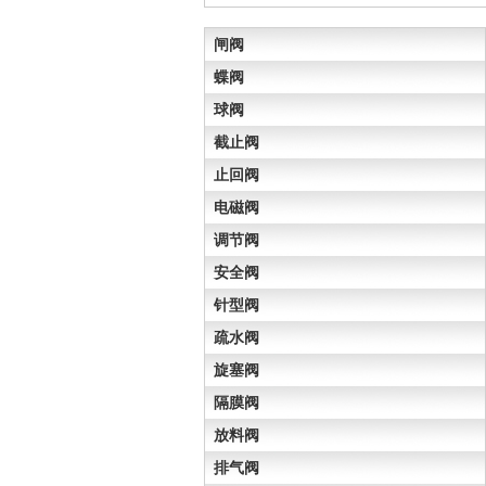
闸阀
蝶阀
球阀
截止阀
止回阀
电磁阀
调节阀
安全阀
针型阀
疏水阀
旋塞阀
隔膜阀
放料阀
排气阀