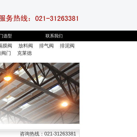
门选型
联系我们
隔膜阀
放料阀
排气阀
排泥阀
口阀门
克莱德
咨询热线：021-31263381