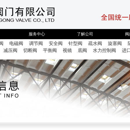
服务中心
了解公司
阀
阀
电磁阀
调节阀
安全阀
针型阀
疏水阀
旋塞阀
减压阀
切断阀
平衡阀
视镜
底阀
水力控制阀
进