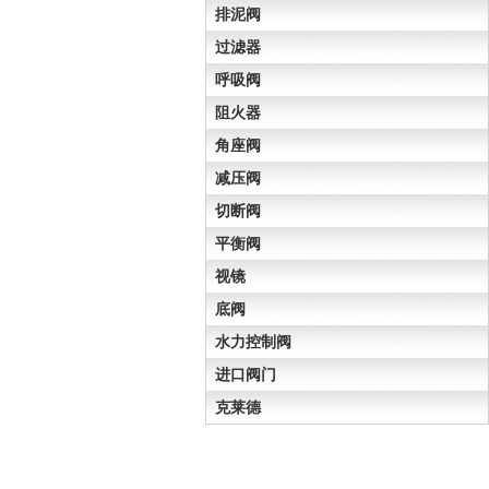
排泥阀
过滤器
呼吸阀
阻火器
角座阀
减压阀
切断阀
平衡阀
视镜
底阀
水力控制阀
进口阀门
克莱德