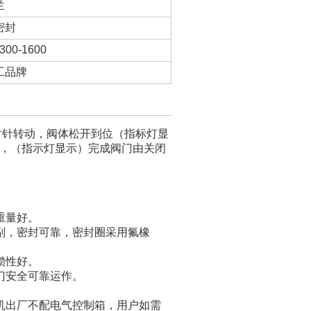
兰
密封
300-1600
工品牌
逆时针转动，阀体松开到位（指标灯显
，（指示灯显示）完成阀门由关闭
重量好。
，密封可靠，密封圈采用氟橡
锁性好。
门安全可靠运作。
出厂不配电气控制箱，用户如需