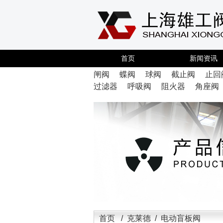
首页
新闻资讯
闸阀
蝶阀
球阀
截止阀
止回
过滤器
呼吸阀
阻火器
角座阀
首页
/
克莱德
/ 电动盲板阀