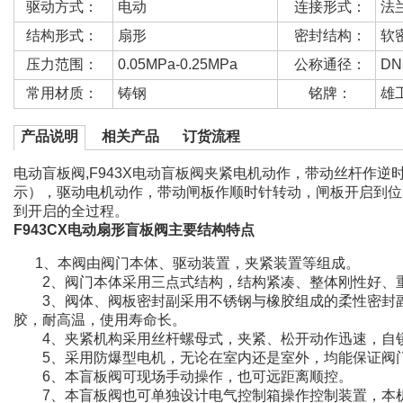
驱动方式：
电动
连接形式：
法
结构形式：
扇形
密封结构：
软
压力范围：
0.05MPa-0.25MPa
公称通径：
DN
常用材质：
铸钢
铭牌：
雄
产品说明
相关产品
订货流程
电动盲板阀,F943X电动盲板阀夹紧电机动作，带动丝杆作
示），驱动电机动作，带动闸板作顺时针转动，闸板开启到位
到开启的全过程。
F943CX电动扇形盲板阀主要结构特点
1、本阀由阀门本体、驱动装置，夹紧装置等组成。
2、阀门本体采用三点式结构，结构紧凑、整体刚性好、
3、阀体、阀板密封副采用不锈钢与橡胶组成的柔性密封副
胶，耐高温，使用寿命长。
4、夹紧机构采用丝杆螺母式，夹紧、松开动作迅速，自
5、采用防爆型电机，无论在室内还是室外，均能保证阀
6、本盲板阀可现场手动操作，也可远距离顺控。
7、本盲板阀也可单独设计电气控制箱操作控制装置，本机