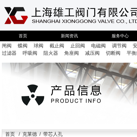
首页
新闻资讯
服务中心
闸阀
蝶阀
球阀
截止阀
止回阀
电磁阀
调节阀
过滤器
呼吸阀
阻火器
角座阀
减压阀
切断阀
平衡
首页
/
克莱德
/ 带芯人孔