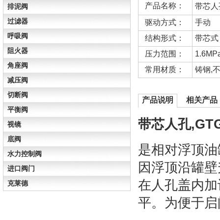
产品名称：
带芯人
排泥阀
过滤器
驱动方式：
手动
呼吸阀
结构形式：
带芯式
阻火器
压力范围：
1.6MP
角座阀
常用材质：
铸钢,
减压阀
切断阀
产品说明
相关产品
平衡阀
带芯人孔,GT
视镜
底阀
是相对浮顶油
水力控制阀
因浮顶沿罐壁
进口阀门
在人孔盖内加
克莱德
平。为便于启