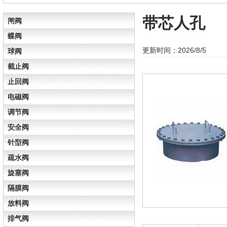
带芯人孔
闸阀
蝶阀
更新时间：2026/8/5
球阀
截止阀
止回阀
电磁阀
调节阀
安全阀
针型阀
疏水阀
旋塞阀
隔膜阀
放料阀
排气阀