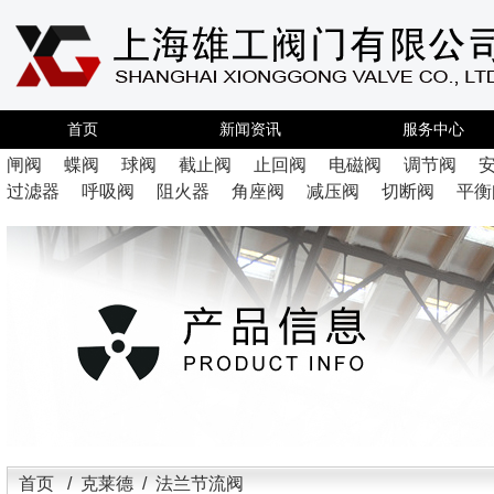
首页
新闻资讯
服务中心
闸阀
蝶阀
球阀
截止阀
止回阀
电磁阀
调节阀
过滤器
呼吸阀
阻火器
角座阀
减压阀
切断阀
平衡
首页
/
克莱德
/ 法兰节流阀