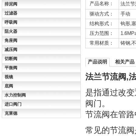
产品名称：
法兰节
排泥阀
过滤器
驱动方式：
手动
呼吸阀
结构形式：
钩形,
阻火器
压力范围：
1.6MP
角座阀
常用材质：
铸钢,
减压阀
切断阀
产品说明
相关产品
平衡阀
法兰节流阀,
视镜
底阀
是指通过改变
水力控制阀
阀门。
进口阀门
节流阀在管路
克莱德
常见的节流阀