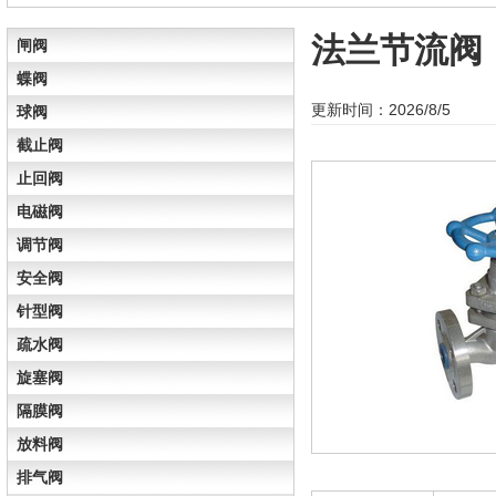
法兰节流阀
闸阀
蝶阀
更新时间：2026/8/5
球阀
截止阀
止回阀
电磁阀
调节阀
安全阀
针型阀
疏水阀
旋塞阀
隔膜阀
放料阀
排气阀