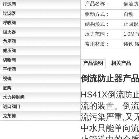
产品名称：
倒流防
排泥阀
过滤器
驱动方式：
自动
呼吸阀
结构形式：
止回形
阻火器
压力范围：
1.0MP
角座阀
常用材质：
铸铁,
减压阀
切断阀
产品说明
相关产品
平衡阀
倒流防止器产
视镜
底阀
HS41X倒流
水力控制阀
流的装置。倒流
进口阀门
流污染严重,又
克莱德
中水只能单向