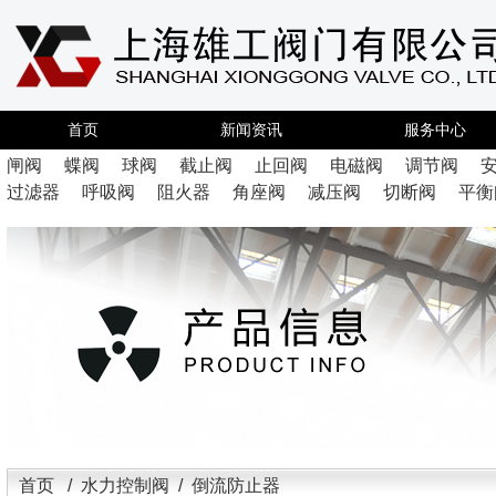
首页
新闻资讯
服务中心
闸阀
蝶阀
球阀
截止阀
止回阀
电磁阀
调节阀
过滤器
呼吸阀
阻火器
角座阀
减压阀
切断阀
平衡
首页
/
水力控制阀
/ 倒流防止器