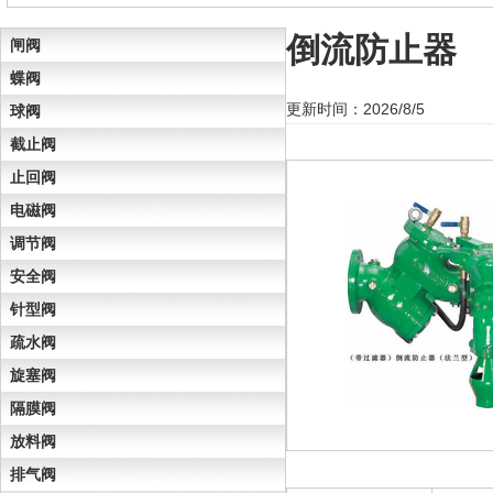
倒流防止器
闸阀
蝶阀
更新时间：2026/8/5
球阀
截止阀
止回阀
电磁阀
调节阀
安全阀
针型阀
疏水阀
旋塞阀
隔膜阀
放料阀
排气阀