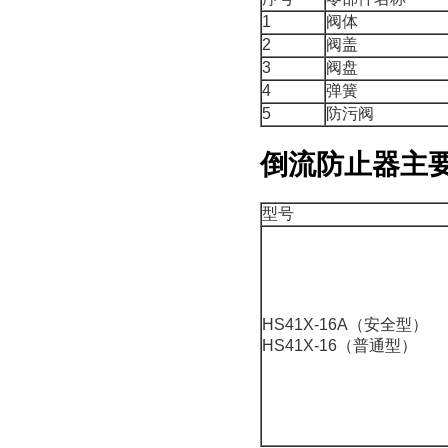
1
阀体
2
阀盖
3
阀盘
4
弹簧
5
防污阀
倒流防止器主
型号
HS41X-16A（安全型）
HS41X-16（普通型）