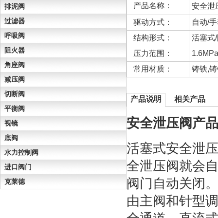
产品名称：
安全泄
排泥阀
过滤器
驱动方式：
自动/
呼吸阀
结构形式：
活塞式
阻火器
压力范围：
1.6MPa
角座阀
常用材质：
铸铁,铸
减压阀
切断阀
产品说明
相关产品
平衡阀
安全泄压阀产
视镜
底阀
活塞式安全泄压
水力控制阀
全泄压阀就会
进口阀门
阀门自动关闭
克莱德
由主阀和针型