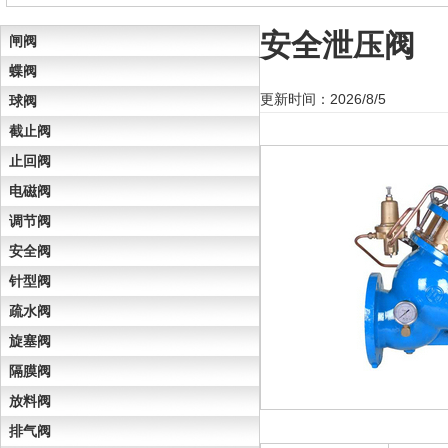
安全泄压阀
闸阀
蝶阀
更新时间：2026/8/5
球阀
截止阀
止回阀
电磁阀
调节阀
安全阀
针型阀
疏水阀
旋塞阀
隔膜阀
放料阀
排气阀