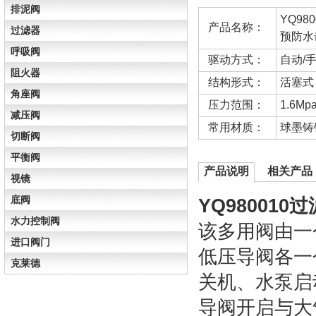
排泥阀
YQ98
产品名称：
过滤器
预防水
呼吸阀
驱动方式：
自动/
阻火器
结构形式：
活塞式
角座阀
压力范围：
1.6Mp
减压阀
常用材质：
球墨铸
切断阀
平衡阀
产品说明
相关产品
视镜
底阀
YQ98001
水力控制阀
该多用阀由一
进口阀门
低压导阀各一
克莱德
关机、水泵启
导阀开启与大