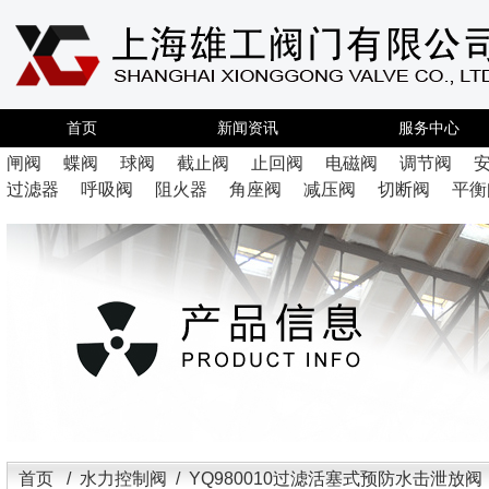
首页
新闻资讯
服务中心
闸阀
蝶阀
球阀
截止阀
止回阀
电磁阀
调节阀
过滤器
呼吸阀
阻火器
角座阀
减压阀
切断阀
平衡
首页
/
水力控制阀
/ YQ980010过滤活塞式预防水击泄放阀