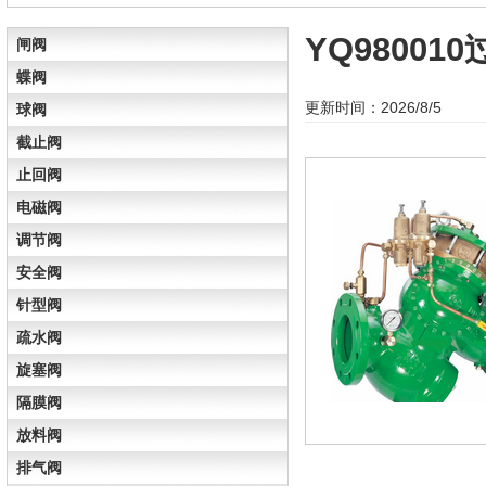
YQ9800
闸阀
蝶阀
更新时间：2026/8/5
球阀
截止阀
止回阀
电磁阀
调节阀
安全阀
针型阀
疏水阀
旋塞阀
隔膜阀
放料阀
排气阀