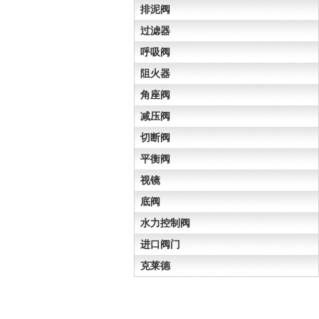
排泥阀
过滤器
呼吸阀
阻火器
角座阀
减压阀
切断阀
平衡阀
视镜
底阀
水力控制阀
进口阀门
克莱德