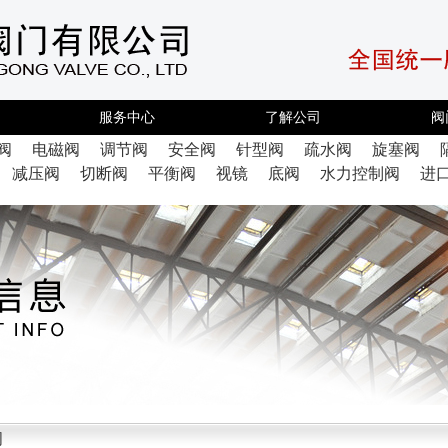
服务中心
了解公司
阀
阀
电磁阀
调节阀
安全阀
针型阀
疏水阀
旋塞阀
减压阀
切断阀
平衡阀
视镜
底阀
水力控制阀
进
阀