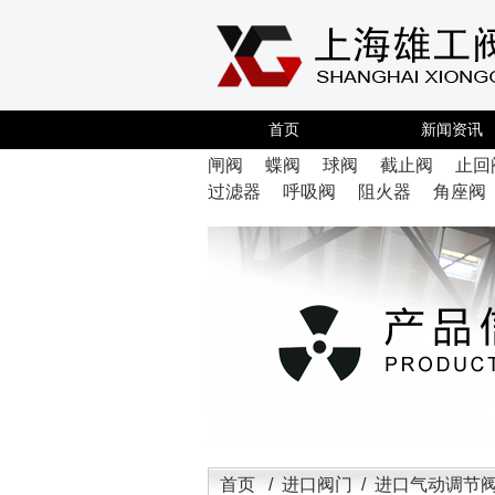
首页
新闻资讯
闸阀
蝶阀
球阀
截止阀
止回
过滤器
呼吸阀
阻火器
角座阀
首页
/
进口阀门
/ 进口气动调节