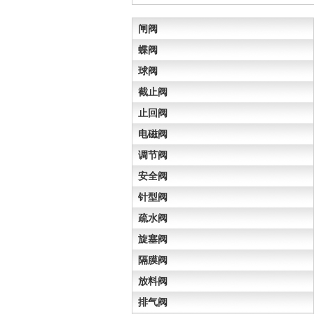
闸阀
蝶阀
球阀
截止阀
止回阀
电磁阀
调节阀
安全阀
针型阀
疏水阀
旋塞阀
隔膜阀
放料阀
排气阀