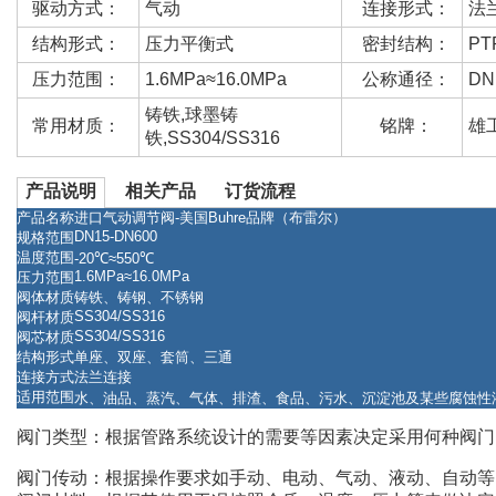
驱动方式：
气动
连接形式：
法
结构形式：
压力平衡式
密封结构：
PT
压力范围：
1.6MPa≈16.0MPa
公称通径：
DN
铸铁,球墨铸
常用材质：
铭牌：
雄
铁,SS304/SS316
产品说明
相关产品
订货流程
产品名称
进口气动调节阀-美国Buhre品牌（布雷尔）
DN15-DN600
规格范围
温度范围
-20℃≈550℃
1.6MPa≈16.0MPa
压力范围
阀体材质
铸铁、铸钢、不锈钢
SS304/SS316
阀杆材质
SS304/SS316
阀芯材质
结构形式
单座、双座、套筒、三通
连接方式
法兰连接
适用范围
水、油品、蒸汽、气体、排渣、食品、污水、沉淀池及某些腐蚀性
阀门类型：根据管路系统设计的需要等因素决定采用何种阀门
阀门传动：根据操作要求如手动、电动、气动、液动、自动等