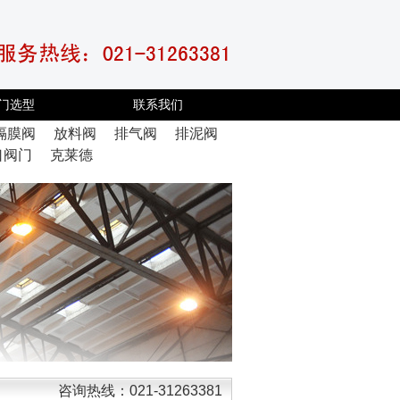
门选型
联系我们
隔膜阀
放料阀
排气阀
排泥阀
口阀门
克莱德
咨询热线：021-31263381