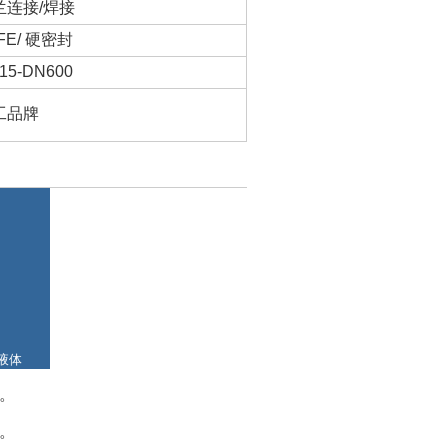
兰连接/焊接
FE/ 硬密封
15-DN600
工品牌
液体
。
。